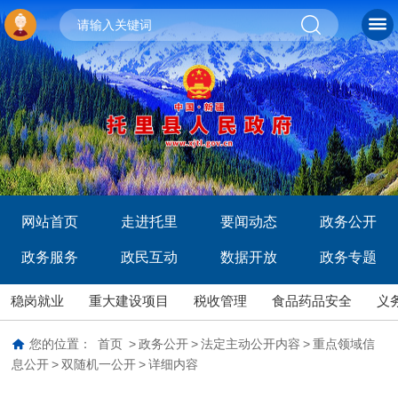
网站首页
走进托里
要闻动态
政务公开
政务服务
政民互动
数据开放
政务专题
稳岗就业
重大建设项目
税收管理
食品药品安全
义
您的位置：
首页
>
政务公开
>
法定主动公开内容
>
重点领域信
息公开
>
双随机一公开
>
详细内容