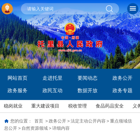
网站首页
走进托里
要闻动态
政务公开
政务服务
政民互动
数据开放
政务专题
稳岗就业
重大建设项目
税收管理
食品药品安全
义
您的位置：
首页
>
政务公开
>
法定主动公开内容
>
重点领域信
息公开
>
自然资源领域
>
详细内容