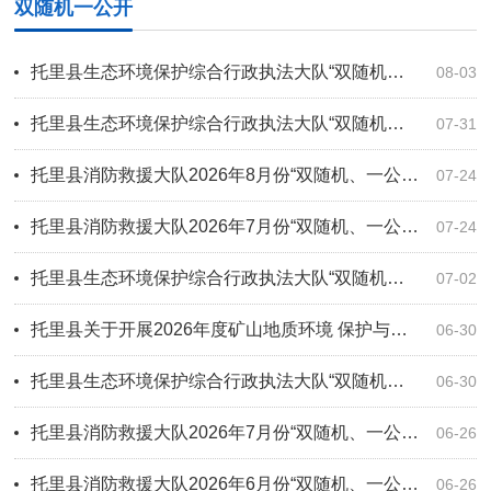
双随机一公开
托里县生态环境保护综合行政执法大队“双随机、一公开”监管工作信息公开
08-03
托里县生态环境保护综合行政执法大队“双随机、一公开”监管工作信息公开
07-31
托里县消防救援大队2026年8月份“双随机、一公开”检查单位公示
07-24
托里县消防救援大队2026年7月份“双随机、一公开”检查单位结果公示
07-24
托里县生态环境保护综合行政执法大队“双随机、一公开”监管工作信息公开
07-02
托里县关于开展2026年度矿山地质环境 保护与土地复垦“双随机、一公开” 监督检查工作的公告
06-30
托里县生态环境保护综合行政执法大队“双随机、一公开”监管工作信息公开
06-30
托里县消防救援大队2026年7月份“双随机、一公开”检查单位公示
06-26
托里县消防救援大队2026年6月份“双随机、一公开”检查单位结果公示
06-26