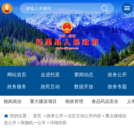
网站首页
走进托里
要闻动态
政务公开
政务服务
政民互动
数据开放
政务专题
稳岗就业
重大建设项目
税收管理
食品药品安全
义
您的位置：
首页
>
政务公开
>
法定主动公开内容
>
重点领域信
息公开
>
双随机一公开
>
详细内容