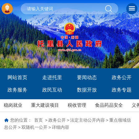
网站首页
走进托里
要闻动态
政务公开
政务服务
政民互动
数据开放
政务专题
稳岗就业
重大建设项目
税收管理
食品药品安全
义
您的位置：
首页
>
政务公开
>
法定主动公开内容
>
重点领域信
息公开
>
双随机一公开
>
详细内容