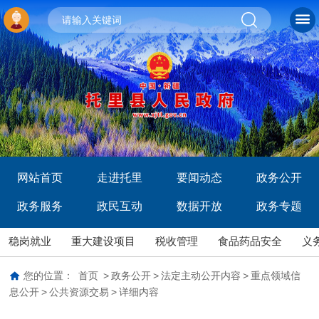
网站首页
走进托里
要闻动态
政务公开
政务服务
政民互动
数据开放
政务专题
稳岗就业
重大建设项目
税收管理
食品药品安全
义
您的位置：
首页
>
政务公开
>
法定主动公开内容
>
重点领域信
息公开
>
公共资源交易
>
详细内容