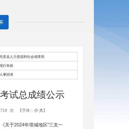
索
托里县人力资源和社会保障局
现行有效
人事招考
招募考试总成绩公示
5719
次
【字体：
小
大
】
《关于2024年塔城地区“三支一