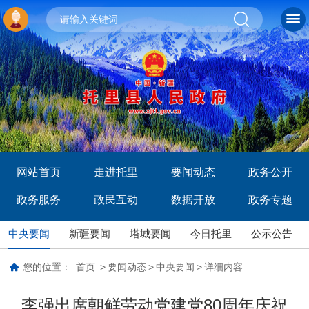
网站首页
走进托里
要闻动态
政务公开
政务服务
政民互动
数据开放
政务专题
中央要闻
新疆要闻
塔城要闻
今日托里
公示公告
您的位置：
首页
>
要闻动态
>
中央要闻
>
详细内容
李强出席朝鲜劳动党建党80周年庆祝