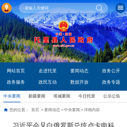
网站首页
走进托里
要闻动态
政务公开
政务服务
政民互动
数据开放
政务专题
中央要闻
新疆要闻
塔城要闻
今日托里
公示公告
您的位置：
首页
>
要闻动态
>
中央要闻
>
详细内容
习近平会见白俄罗斯总统卢卡申科