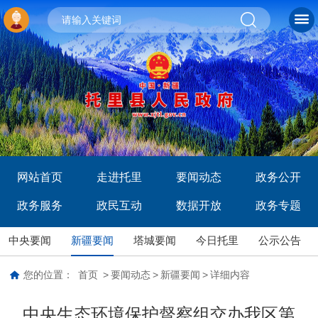
网站首页
走进托里
要闻动态
政务公开
政务服务
政民互动
数据开放
政务专题
中央要闻
新疆要闻
塔城要闻
今日托里
公示公告
您的位置：
首页
>
要闻动态
>
新疆要闻
>
详细内容
中央生态环境保护督察组交办我区第