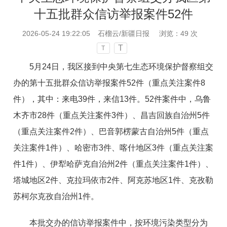
十五批群众信访举报案件52件
2026-05-24 19:22:05
石榴云/新疆日报
浏览：
49
次
T
T
5月24日，我区接到中央第七生态环境保护督察组交
办的第十五批群众信访举报案件52件（重点关注案件8
件），其中：来电39件，来信13件。52件案件中，
乌鲁
木齐
市
28件
（重点关注案件
3件）、
昌吉
回族自治
州
5件
（重点关注案件
2件）
、
巴音郭楞蒙古自治州
5件（重点
关注案件1件）、
哈密市
3件、喀什地区3件
（重点关注案
件
1件）
、
伊犁
哈萨克自治
州
2件
（重点关注案件
1件）
、
塔城地区
2件、克拉玛依市2件、
阿克苏
地区
1件、克孜勒
苏柯尔克孜自治州1件
。
本批交办的信访举报案件中，按环境污染类型分为