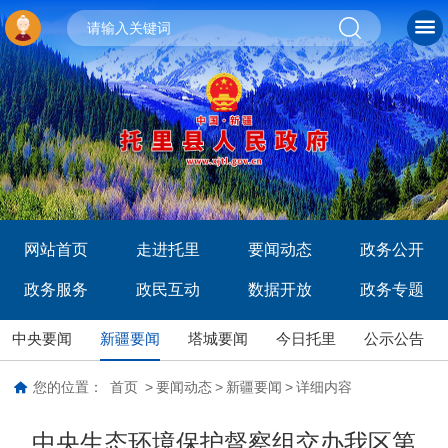
网站首页
走进托里
要闻动态
政务公开
政务服务
政民互动
数据开放
政务专题
中央要闻
新疆要闻
塔城要闻
今日托里
公示公告
您的位置：
首页
>
要闻动态
>
新疆要闻
>
详细内容
中央生态环境保护督察组交办我区第