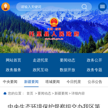
网站首页
走进托里
要闻动态
政务公开
政务服务
政民互动
数据开放
政务专题
中央要闻
新疆要闻
塔城要闻
今日托里
公示公告
您的位置：
首页
>
要闻动态
>
新疆要闻
>
详细内容
中央生态环境保护督察组交办我区第