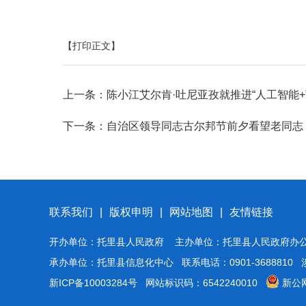
【打印正文】
上一条：
陈小江艾尔肯·吐尼亚孜就推进“人工智能+
下一条：
自治区领导同志古尔邦节前夕看望老同志
联系我们
|
版权申明
|
网站地图
|
友情链接
开办单位：托里县人民政府 主办单位：托里县人民政府办
承办单位：托里县信息化中心 联系电话：0901-3688810 涉
新ICP备10003284号
网站标识码：6542240010
新公网