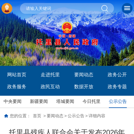
网站首页
走进托里
要闻动态
政务公开
政务服务
政民互动
数据开放
政务专题
中央要闻
新疆要闻
塔城要闻
今日托里
公示公告
您的位置：
首页
>
要闻动态
>
公示公告
>
详细内容
托里县残疾人联合会关于发布2026年