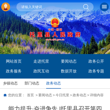
网站首页
走进托里
要闻动态
政务公开
政务服务
政民互动
数据开放
政务专题
乡镇动态
部门动态
政务动态
您的位置：
首页
>
要闻动态
>
今日托里
>
政务动态
>
详细内容
能力提升·奋进争先 |托里县召开第四