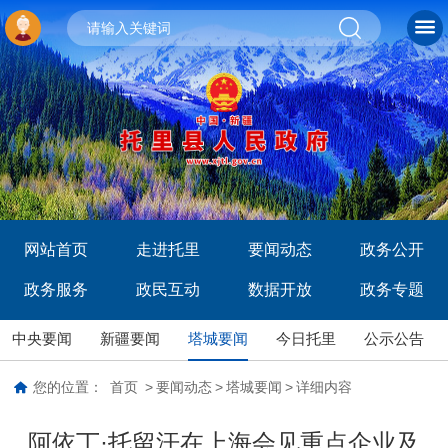
网站首页
走进托里
要闻动态
政务公开
政务服务
政民互动
数据开放
政务专题
中央要闻
新疆要闻
塔城要闻
今日托里
公示公告
您的位置：
首页
>
要闻动态
>
塔城要闻
>
详细内容
阿依丁·托留汗在上海会见重点企业及