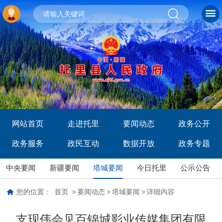
网站首页
走进托里
要闻动态
政务公开
政务服务
政民互动
数据开放
政务专题
中央要闻
新疆要闻
塔城要闻
今日托里
公示公告
您的位置：
首页
>
要闻动态
>
塔城要闻
>
详细内容
支现伟会见百锦城影业传媒集团有限