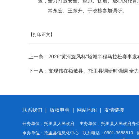
查，全力打造安全、规范、优质、放心的托育
常永宏、王东升、于晓栋参加调研。
【打印正文】
上一条：
2026“黄河旋风杯”塔城半程马拉松赛事
下一条：
支现伟在额敏县、托里县调研时强调 全力
联系我们
|
版权申明
|
网站地图
|
友情链接
开办单位：托里县人民政府 主办单位：托里县人民政府办
承办单位：托里县信息化中心 联系电话：0901-3688810 涉