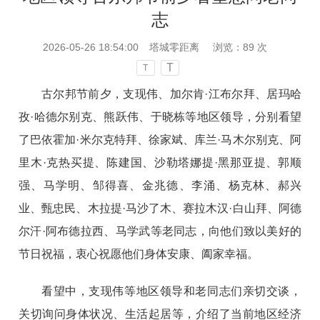
志
2026-05-26 18:54:00
塔城零距离
浏览：
89
次
T
T
古尔邦节前夕，支现伟、加尔肯·江布尔拜、居玛哈
孜·哈德尔别克、熊跃伟、于晓栋等地区领导，分别看望
了巴依霍加·米尔克特拜、徐家斌、库兰·马木尔别克、阿
里木·克热买提、陈建国、沙勒塔娜提·黑那亚提、郭顺
强、马学明、邹得喜、金兆德、李涌、杨克林、郝兴
业、甄忠民、木拉提·马沙了木、赛拉木汉·白山拜、阿德
尔汗·阿布德拉西、马学武等老同志，向他们致以美好的
节日祝福，衷心祝愿他们身体安康、阖家幸福。
看望中，支现伟等地区领导和老同志们亲切交谈，
关切询问身体状况、生活起居等，介绍了当前地区经济