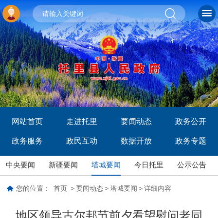
网站首页
走进托里
要闻动态
政务公开
政务服务
政民互动
数据开放
政务专题
中央要闻
新疆要闻
塔城要闻
今日托里
公示公告
您的位置：
首页
>
要闻动态
>
塔城要闻
>
详细内容
地区领导古尔邦节前夕看望慰问老同