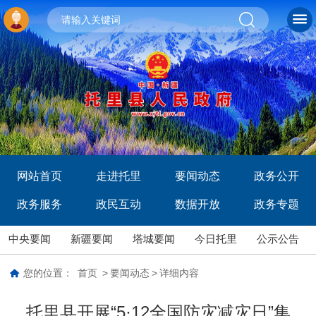
网站首页
走进托里
要闻动态
政务公开
政务服务
政民互动
数据开放
政务专题
中央要闻
新疆要闻
塔城要闻
今日托里
公示公告
您的位置：
首页
>
要闻动态
>
详细内容
托里县开展“5·12全国防灾减灾日”集